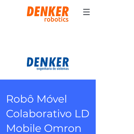
Robô Móvel
Colaborativo LD
Mobile Omron