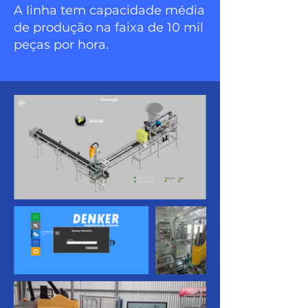
A linha tem capacidade média
de produção na faixa de 10 mil
peças por hora.