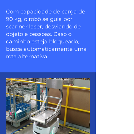
Com capacidade de carga de
90 kg, o robô se guia por
scanner laser, desviando de
objeto e pessoas. Caso o
caminho esteja bloqueado,
busca automaticamente uma
rota alternativa.