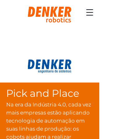
Pick and Place
Na era da Indústria 4.0, cada vez
mais empresas estão aplicando
tecnologia de automação em
suas linhas de produção: os
cobots ajudam a realizar