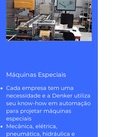
Máquinas Especiais
Cada empresa tem uma
necessidade e a Denker utiliza
seu know-how em automação
para projetar máquinas
especiais
Mecânica, elétrica,
pneumática, hidráulica e