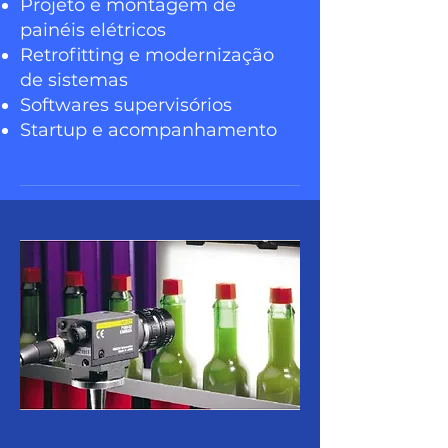
Projeto e montagem de
painéis elétricos
Retrofitting e modernização
de sistemas
Softwares supervisórios
Startup e acompanhamento