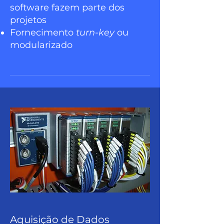
software fazem parte dos
projetos
Fornecimento
turn-key
ou
modularizado
Aquisição de Dados