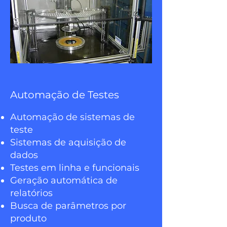
Automação de Testes
Automação de sistemas de
teste
Sistemas de aquisição de
dados
Testes em linha e funcionais
Geração automática de
relatórios
Busca de parâmetros por
produto