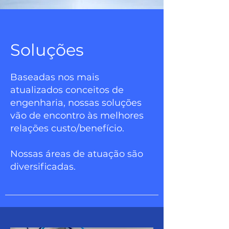
Soluções
Baseadas nos mais
atualizados conceitos de
engenharia, nossas soluções
vão de encontro às melhores
relações custo/benefício.
Nossas áreas de atuação são
diversificadas.