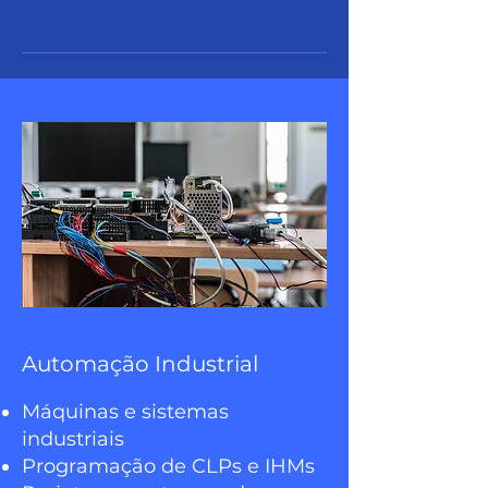
Automação Industrial
Máquinas e sistemas
industriais
Programação de CLPs e IHMs